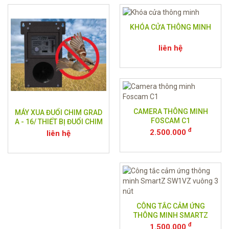
KHÓA CỬA THÔNG MINH
liên hệ
CAMERA THÔNG MINH
MÁY XUA ĐUỔI CHIM GRAD
FOSCAM C1
A - 16/ THIẾT BỊ ĐUỔI CHIM
đ
2.500.000
liên hệ
CÔNG TẮC CẢM ỨNG
THÔNG MINH SMARTZ
SW1VZ VUÔNG 3 NÚT
đ
1.500.000