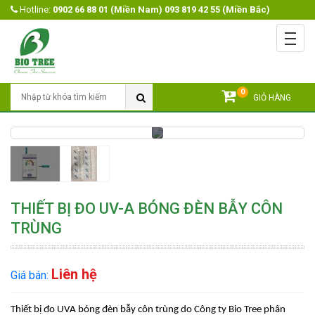
Hotline:
0902 66 88 01 (Miền Nam) 093 819 42 55 (Miền Bắc)
Menu
Trang chủ
Giới Thiệu
0
Tìm Kiếm
GIỎ HÀNG
Sản Phẩm
Open submenu
Khuyến mãi
Tin Tức
Video
THIẾT BỊ ĐO UV-A BÓNG ĐÈN BẪY CÔN
TRÙNG
Liên Hệ
Liên hệ
Giá bán:
Thiết bị đo UVA bóng đèn bẫy côn trùng do Công ty Bio Tree phân