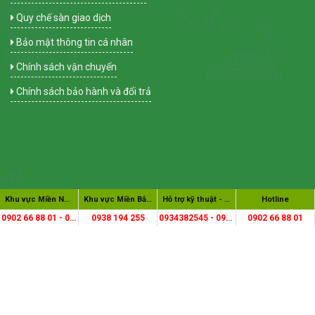
Quy chế sàn giao dịch
Bảo mật thông tin cá nhân
Chính sách vận chuyển
Chính sách bảo hành và đổi trả
Khu vực Miền Nam - Ms.Trinh
Khu vực Miền Bắc - Mr. Hiếu
Hỗ trợ kỹ thuật - Mr. Dũng
Hotline
GOOGLE MAP
0902 66 88 01 - 0931 826 155
0938 194 255
0934382545 - 0902668801
0902 66 88 01